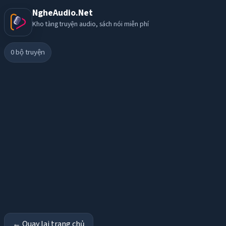
NgheAudio.Net
Kho tàng truyện audio, sách nói miễn phí
0
bộ truyện
← Quay lại trang chủ