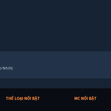
o fetch)
THỂ LOẠI NỔI BẬT
MC NỔI BẬT