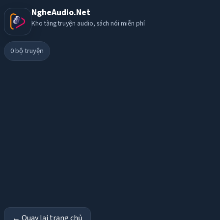
NgheAudio.Net
Kho tàng truyện audio, sách nói miễn phí
0
bộ truyện
← Quay lại trang chủ