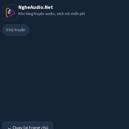
NgheAudio.Net
Kho tàng truyện audio, sách nói miễn phí
0
bộ truyện
← Quay lại trang chủ