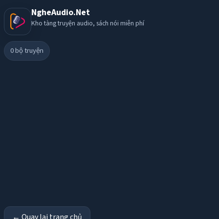
NgheAudio.Net
Kho tàng truyện audio, sách nói miễn phí
0
bộ truyện
← Quay lại trang chủ