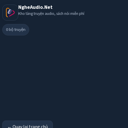
NgheAudio.Net
Kho tàng truyện audio, sách nói miễn phí
0
bộ truyện
← Quay lại trang chủ