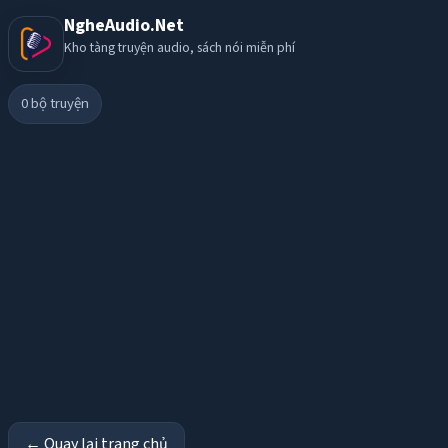
NgheAudio.Net
Kho tàng truyện audio, sách nói miễn phí
0
bộ truyện
← Quay lại trang chủ