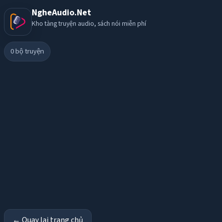
NgheAudio.Net
Kho tàng truyện audio, sách nói miễn phí
0
bộ truyện
← Quay lại trang chủ