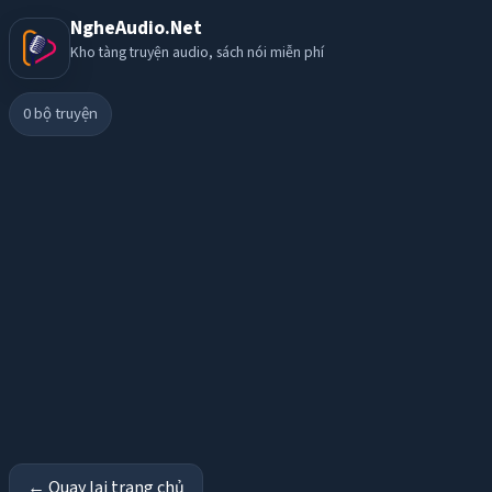
NgheAudio.Net
Kho tàng truyện audio, sách nói miễn phí
0
bộ truyện
← Quay lại trang chủ