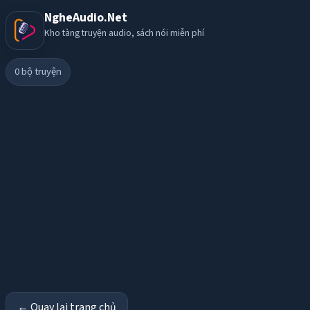
NgheAudio.Net
Kho tàng truyện audio, sách nói miễn phí
0
bộ truyện
← Quay lại trang chủ