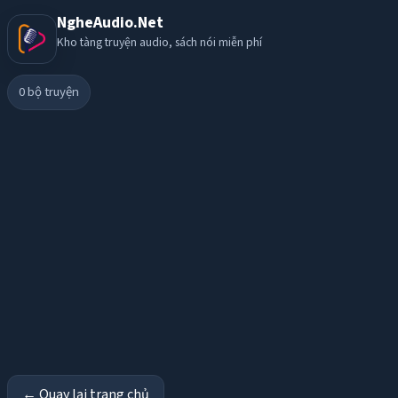
NgheAudio.Net
Kho tàng truyện audio, sách nói miễn phí
0
bộ truyện
← Quay lại trang chủ