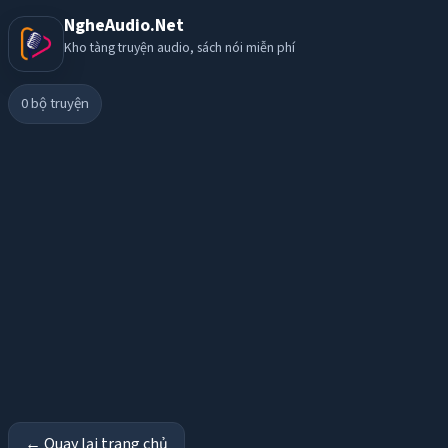
NgheAudio.Net
Kho tàng truyện audio, sách nói miễn phí
0
bộ truyện
← Quay lại trang chủ