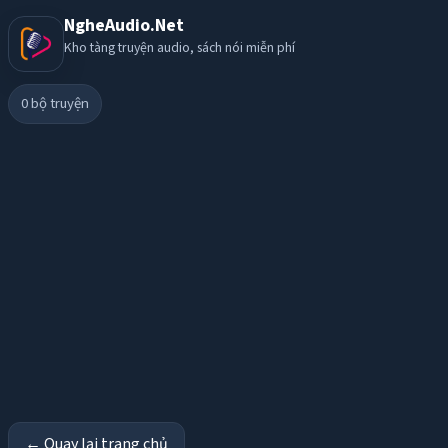
NgheAudio.Net
Kho tàng truyện audio, sách nói miễn phí
0
bộ truyện
← Quay lại trang chủ