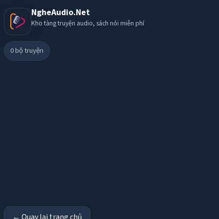
NgheAudio.Net
Kho tàng truyện audio, sách nói miễn phí
0
bộ truyện
← Quay lại trang chủ